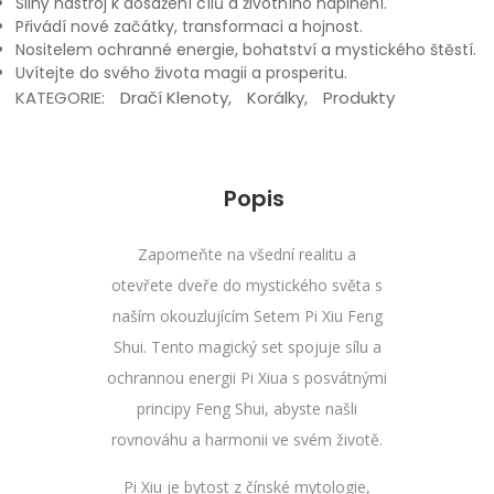
Silný nástroj k dosažení cílů a životního naplnění.
Přivádí nové začátky, transformaci a hojnost.
Nositelem ochranné energie, bohatství a mystického štěstí.
Uvítejte do svého života magii a prosperitu.
KATEGORIE:
Dračí Klenoty
,
Korálky
,
Produkty
Popis
Zapomeňte na všední realitu a
otevřete dveře do mystického světa s
naším okouzlujícím Setem Pi Xiu Feng
Shui. Tento magický set spojuje sílu a
ochrannou energii Pi Xiua s posvátnými
principy Feng Shui, abyste našli
rovnováhu a harmonii ve svém životě.
Pi Xiu je bytost z čínské mytologie,