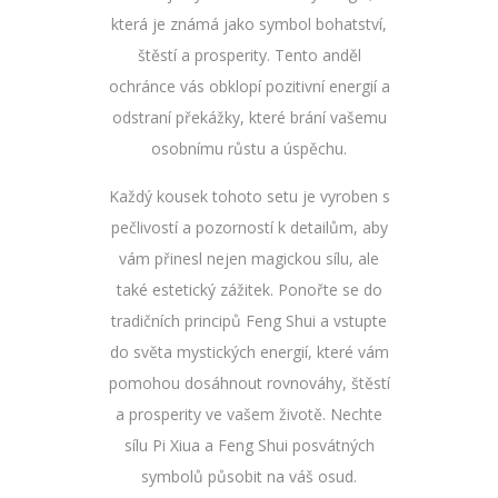
která je známá jako symbol bohatství,
štěstí a prosperity. Tento anděl
ochránce vás obklopí pozitivní energií a
odstraní překážky, které brání vašemu
osobnímu růstu a úspěchu.
Každý kousek tohoto setu je vyroben s
pečlivostí a pozorností k detailům, aby
vám přinesl nejen magickou sílu, ale
také estetický zážitek. Ponořte se do
tradičních principů Feng Shui a vstupte
do světa mystických energií, které vám
pomohou dosáhnout rovnováhy, štěstí
a prosperity ve vašem životě. Nechte
sílu Pi Xiua a Feng Shui posvátných
symbolů působit na váš osud.