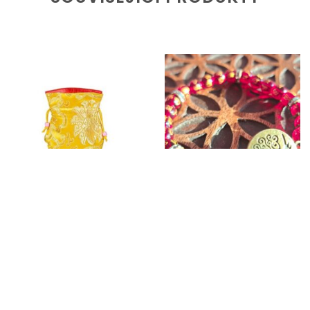
Dárková brokátová
Náramek Achát s
taštička
mantrou/strom života
250
Kč